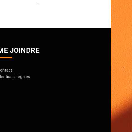
28 Janvier 2020
Ggrn-Fr
Par
ME JOINDRE
ontact
entions Légales