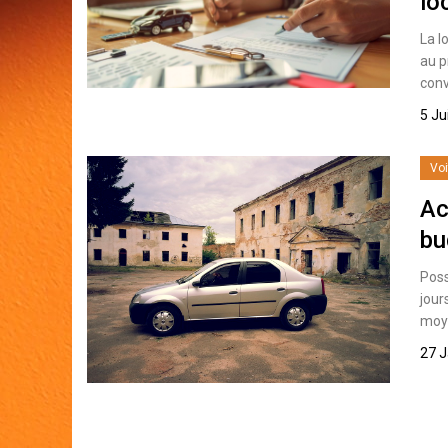
lo
La l
au p
conv
5 Ju
Voi
Ac
bu
Poss
jour
moy
27 J