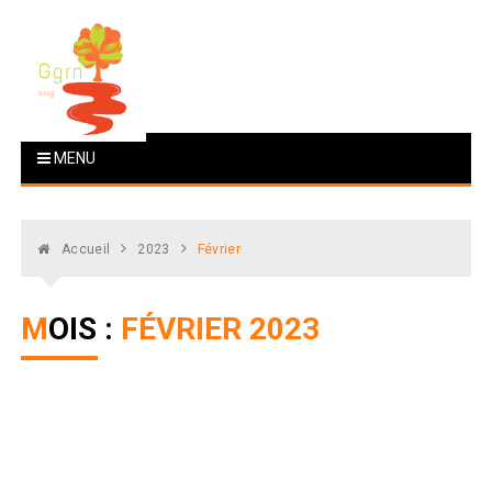
Skip
to
content
Ggrn-fr
Votre blog à tout faire
MENU
Accueil
2023
Février
MOIS :
FÉVRIER 2023