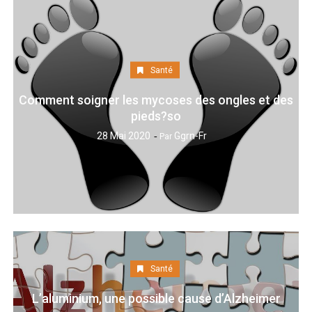
Santé
Comment soigner les mycoses des ongles et des
pieds?so
28 Mai 2020
Ggrn-Fr
Par
Santé
L’aluminium, une possible cause d’Alzheimer