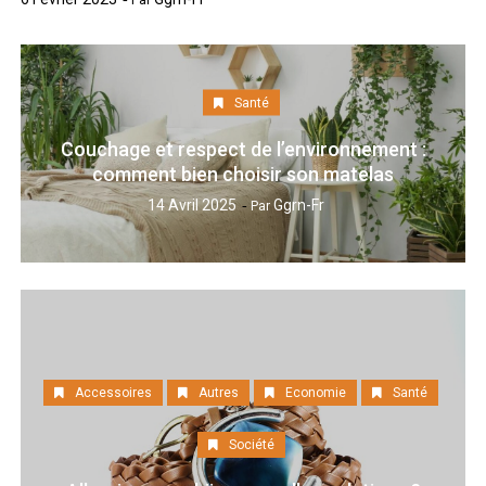
Santé
Couchage et respect de l’environnement :
comment bien choisir son matelas
14 Avril 2025
Ggrn-Fr
Par
Accessoires
Autres
Economie
Santé
Société